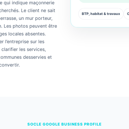
le qui indique maçonnerie
cherchés. Le client ne sait
BTP, habitat & travaux
C
 terrasse, un mur porteur,
n. Les photos peuvent être
ages locales absentes.
 l’entreprise sur les
clarifier les services,
s communes desservies et
convertir.
SOCLE GOOGLE BUSINESS PROFILE