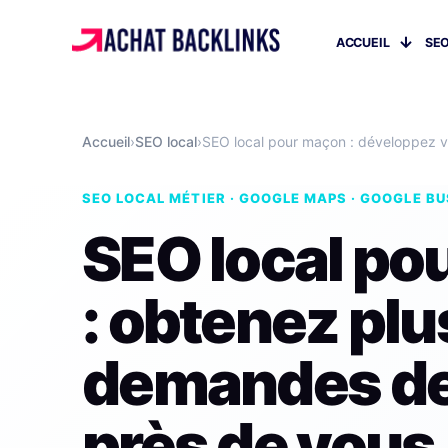
ACCUEIL
SEO
Accueil
›
SEO local
›
SEO local pour maçon : développez v
SEO LOCAL MÉTIER · GOOGLE MAPS · GOOGLE BU
SEO local po
: obtenez plu
demandes de
près de vous