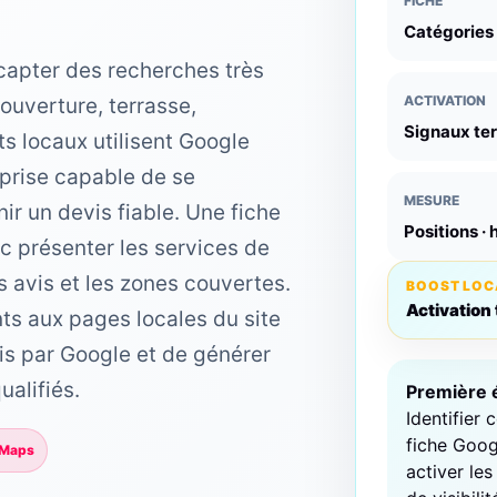
FICHE
Catégories ·
capter des recherches très
ACTIVATION
 ouverture, terrasse,
Signaux ter
s locaux utilisent Google
prise capable de se
MESURE
nir un devis fiable. Une fiche
Positions ·
c présenter les services de
s avis et les zones couvertes.
BOOST LOC
Activation 
ts aux pages locales du site
pris par Google et de générer
alifiés.
Première 
Identifier 
fiche Goog
 Maps
activer le