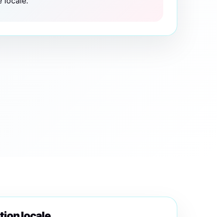
é locale.
tion locale