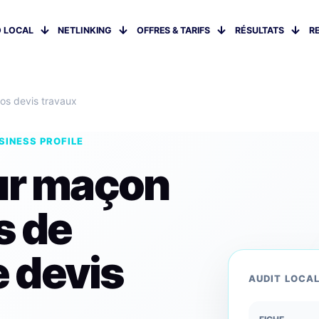
 LOCAL
NETLINKING
OFFRES & TARIFS
RÉSULTATS
R
os devis travaux
SINESS PROFILE
ur maçon
s de
 devis
AUDIT LOCA