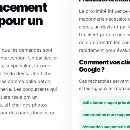
encement
La proximité influence 
 pour un
maçonnerie nécessite un
accès, un devis et parf
Un client préfère une e
de comprendre les cont
e que les demandes sont
rapidement pour évalue
intervention. Un particulier
Comment vos clie
, la spécialité, la zone
Google ?
larté du devis. Une fiche
les comme dalle béton,
Ces recherches servent à
et les signaux territoriau
nerie. Les concurrents qui
tiers réels ont un
dalle béton maçon près d
s, afficher des photos
e par des pages locales qui
construction mur maçonn
rénovation maçonnerie vi