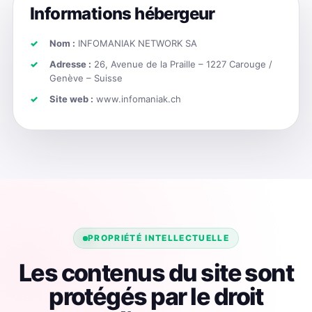
Informations hébergeur
Nom :
INFOMANIAK NETWORK SA
Adresse :
26, Avenue de la Praille – 1227 Carouge /
Genève – Suisse
Site web :
www.infomaniak.ch
PROPRIÉTÉ INTELLECTUELLE
Les contenus du site sont
protégés par le droit