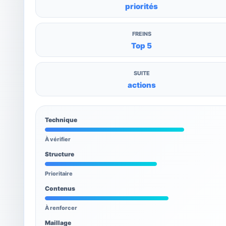
priorités
FREINS
Top 5
SUITE
actions
Technique
À vérifier
Structure
Prioritaire
Contenus
À renforcer
Maillage