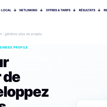
 LOCAL
NETLINKING
OFFRES & TARIFS
RÉSULTATS
R
n : générez plus de projets
SINESS PROFILE
ur
 de
eloppez
s