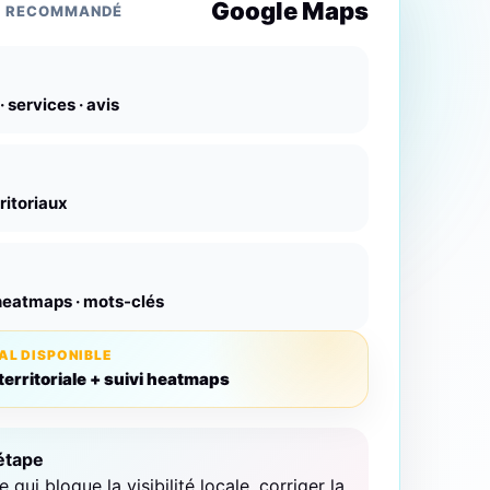
Google Maps
L RECOMMANDÉ
 services · avis
ritoriaux
 heatmaps · mots-clés
AL DISPONIBLE
territoriale + suivi heatmaps
étape
ce qui bloque la visibilité locale, corriger la