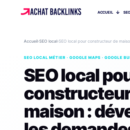
ACCUEIL
SEO
Accueil
›
SEO local
›
SEO local pour constructeur de maiso
SEO LOCAL MÉTIER · GOOGLE MAPS · GOOGLE BU
SEO local po
constructeur
maison : dév
les demande