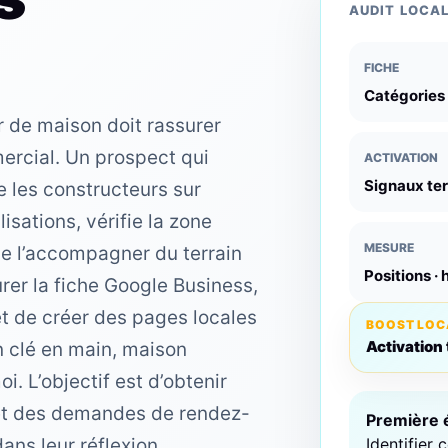
AUDIT LOCA
FICHE
Catégories ·
r de maison doit rassurer
ercial. Un prospect qui
ACTIVATION
Signaux ter
 les constructeurs sur
isations, vérifie la zone
MESURE
e l’accompagner du terrain
Positions ·
rer la fiche Google Business,
et de créer des pages locales
BOOST LOC
Activation 
clé en main, maison
. L’objectif est d’obtenir
 et des demandes de rendez-
Première 
Identifier 
ns leur réflexion.