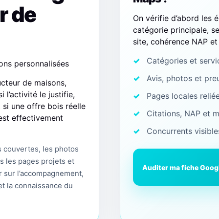
r de
On vérifie d’abord les é
catégorie principale, se
site, cohérence NAP et 
Catégories et servi
ons personnalisées
Avis, photos et pre
cteur de maisons,
’activité le justifie,
Pages locales reliée
i une offre bois réelle
Citations, NAP et 
est effectivement
Concurrents visible
s couvertes, les photos
rs les pages projets et
Auditer ma fiche Goog
er sur l’accompagnement,
 et la connaissance du