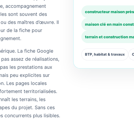
isée, accompagnement
constructeur maison près
bles sont souvent des
ou des maîtres d’œuvre. Il
maison clé en main const
ur de la fiche pour
terrain et construction m
pagnement.
nérique. La fiche Google
BTP, habitat & travaux
C
pas assez de réalisations,
 pas les prestations aux
ais peu explicites sur
on. Les pages locales
ortement territorialisées.
naît les terrains, les
apes du projet. Sans ces
es concurrents plus lisibles.