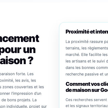
Proximité et inten
encement
La proximité rassure pa
 pour un
terrains, les règlement
marché. Elle facilite le
aison ?
les artisans et le suivi
dans les bonnes commun
araison forte. Les
recherche passive et 
ximité, les avis, les
Comment vos clie
es zones couvertes et les
de maison sur Go
onner l’impression d’un
e de bons projets. La
Ces recherches servent à
et les signaux territoriau
son individuelle, projet sur