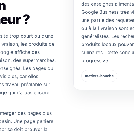
n
des enseignes alimenta
Google Business très vi
eur ?
une partie des requête
ou à la livraison sont 
site trop court ou d’une
généralistes. Les reche
ivraison, les produits de
produits locaux peuven
Google affiche des
culinaires. Cette conc
aison, des supermarchés,
progressive.
nseignés. Les pages qui
sibles, car elles
metiers-bouche
s travail préalable sur
page qui n’a pas encore
 émerger des pages plus
asin. Une page paniers,
eprise doit prouver la