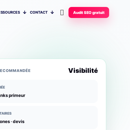
ESSOURCES
CONTACT
Audit SEO gratuit
Visibilité
RECOMMANDÉE
IÉE
inks primeur
TAIRES
zones · devis