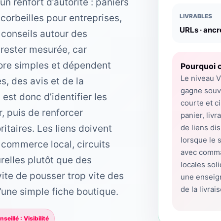
n renfort d’autorité : paniers
 corbeilles pour entreprises,
LIVRABLES
URLs · ancr
conseils autour des
rester mesurée, car
ore simples et dépendent
Pourquoi c
Le niveau V
s, des avis et de la
gagne souv
 est donc d’identifier les
courte et c
, puis de renforcer
panier, liv
taires. Les liens doivent
de liens di
lorsque le 
 commerce local, circuits
avec comman
relles plutôt que des
locales sol
ite de pousser trop vite des
une enseign
de la livrai
une simple fiche boutique.
seillé : Visibilité