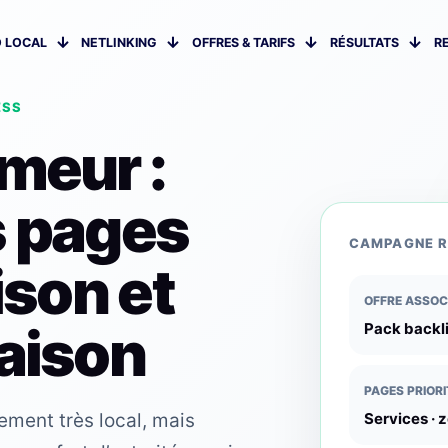
 LOCAL
NETLINKING
OFFRES & TARIFS
RÉSULTATS
R
ESS
meur :
s pages
CAMPAGNE 
ison et
OFFRE ASSOC
saison
Pack backl
PAGES PRIORI
ement très local, mais
Services · 