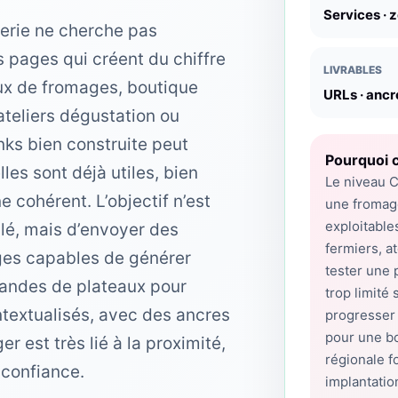
Services · 
merie ne cherche pas
s pages qui créent du chiffre
LIVRABLES
aux de fromages, boutique
URLs · ancr
 ateliers dégustation ou
ks bien construite peut
Pourquoi c
lles sont déjà utiles, bien
Le niveau C
e cohérent. L’objectif n’est
une fromag
exploitable
lé, mais d’envoyer des
fermiers, at
ages capables de générer
tester une 
andes de plateaux pour
trop limité
ntextualisés, avec des ancres
progresser 
pour une bo
er est très lié à la proximité,
régionale f
 confiance.
implantatio