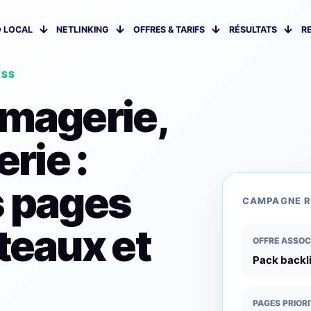
 LOCAL
NETLINKING
OFFRES & TARIFS
RÉSULTATS
R
ESS
omagerie,
erie :
s pages
CAMPAGNE 
teaux et
OFFRE ASSOC
Pack backli
PAGES PRIORI