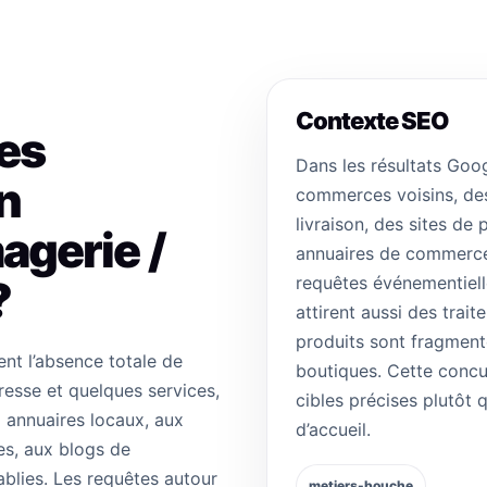
Contexte SEO
des
Dans les résultats Goo
n
commerces voisins, des
livraison, des sites de
agerie /
annuaires de commerces
?
requêtes événementiel
attirent aussi des trait
produits sont fragmenté
nt l’absence totale de
boutiques. Cette concu
dresse et quelques services,
cibles précises plutôt
 annuaires locaux, aux
d’accueil.
es, aux blogs de
blies. Les requêtes autour
metiers-bouche