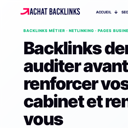
ACCUEIL
SEO
BACKLINKS MÉTIER · NETLINKING · PAGES BUSIN
Backlinks den
auditer avant
renforcer vo
cabinet et r
vous