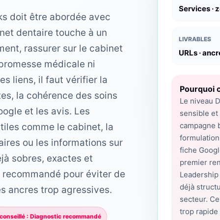
Services · 
s doit être abordée avec
net dentaire touche à un
LIVRABLES
ment, rassurer sur le cabinet
URLs · ancr
s promesse médicale ni
liens, il faut vérifier la
Pourquoi c
tes, la cohérence des soins
Le niveau D
oogle et les avis. Les
sensible et 
campagne bac
tiles comme le cabinet, la
formulations
ires ou les informations sur
fiche Googl
éjà sobres, exactes et
premier re
nc recommandé pour éviter de
Leadership 
déjà struct
s ancres trop agressives.
secteur. C
trop rapide
conseillé : Diagnostic recommandé