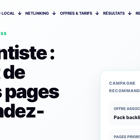
 LOCAL
NETLINKING
OFFRES & TARIFS
RÉSULTATS
R
ESS
tiste :
 de
s pages
CAMPAGNE
RECOMMAND
endez-
OFFRE ASSOC
Pack backl
PAGES PRIORI