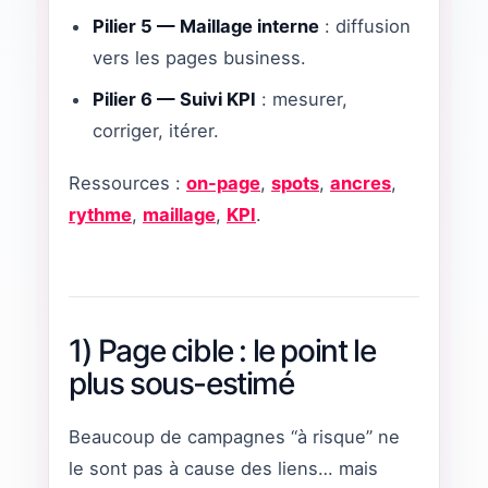
Pilier 5 — Maillage interne
: diffusion
vers les pages business.
Pilier 6 — Suivi KPI
: mesurer,
corriger, itérer.
Ressources :
on-page
,
spots
,
ancres
,
rythme
,
maillage
,
KPI
.
1) Page cible : le point le
plus sous-estimé
Beaucoup de campagnes “à risque” ne
le sont pas à cause des liens… mais