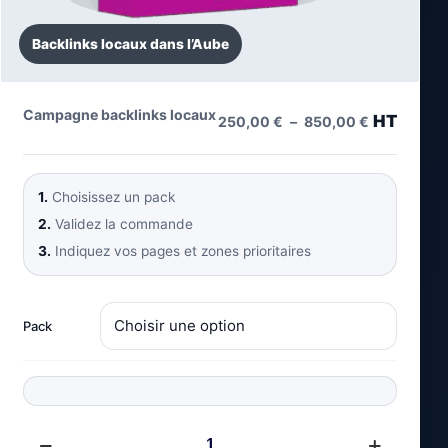
Backlinks locaux dans l’Aube
Plage
Campagne backlinks locaux
HT
250,00
€
–
850,00
€
de
prix :
250,00 €
1.
Choisissez un pack
à
850,00 €
2.
Validez la commande
3.
Indiquez vos pages et zones prioritaires
Pack
quantité