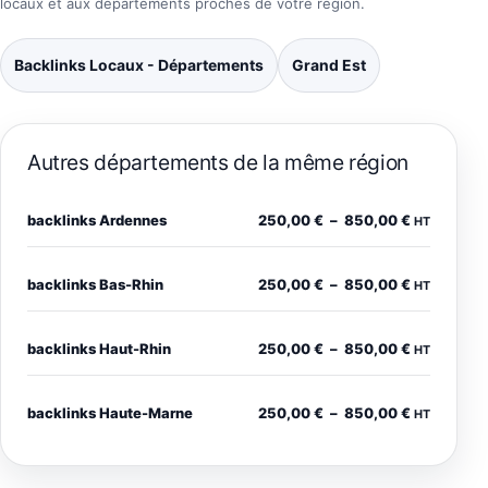
locaux et aux départements proches de votre région.
Backlinks Locaux - Départements
Grand Est
Autres départements de la même région
Plage de pr
backlinks Ardennes
250,00
€
–
850,00
€
HT
Plage de pr
backlinks Bas-Rhin
250,00
€
–
850,00
€
HT
Plage de pr
backlinks Haut-Rhin
250,00
€
–
850,00
€
HT
Plage de pr
backlinks Haute-Marne
250,00
€
–
850,00
€
HT